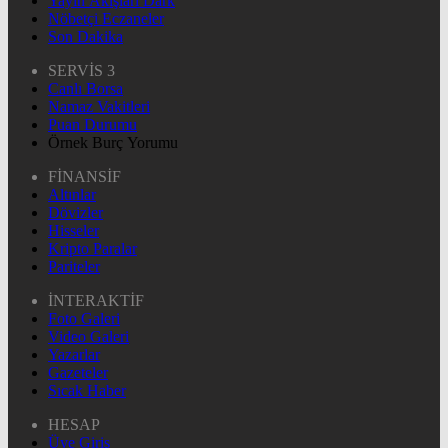
Yayın Akışları Dark
Nöbetçi Eczaneler
Son Dakika
SERVİS 3
Canlı Borsa
Namaz Vakitleri
Puan Durumu
Örnek Burç Yorumu
FİNANSİF
Altınlar
Dövizler
Hisseler
Kripto Paralar
Pariteler
İNTERAKTİF
Foto Galeri
Video Galeri
Yazarlar
Gazeteler
Sıcak Haber
HESAP
Üye Giriş