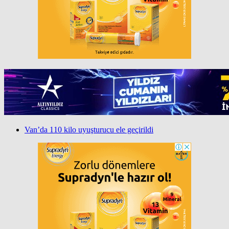
Van’da 110 kilo uyuşturucu ele geçirildi