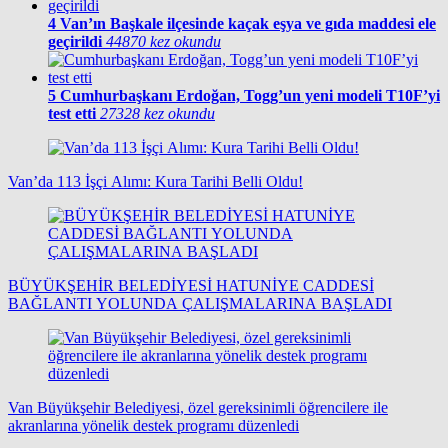
4
Van’ın Başkale ilçesinde kaçak eşya ve gıda maddesi ele
geçirildi
44870 kez okundu
5
Cumhurbaşkanı Erdoğan, Togg’un yeni modeli T10F’yi
test etti
27328 kez okundu
Van’da 113 İşçi Alımı: Kura Tarihi Belli Oldu!
BÜYÜKŞEHİR BELEDİYESİ HATUNİYE CADDESİ
BAĞLANTI YOLUNDA ÇALIŞMALARINA BAŞLADI
Van Büyükşehir Belediyesi, özel gereksinimli öğrencilere ile
akranlarına yönelik destek programı düzenledi