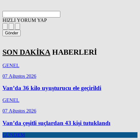
HIZLI YORUM YAP
Gönder
SON DAKİKA
HABERLERİ
GENEL
07 Ağustos 2026
Van’da 36 kilo uyuşturucu ele geçirildi
GENEL
07 Ağustos 2026
Van’da çeşitli suçlardan 43 kişi tutuklandı
GÜNDEM