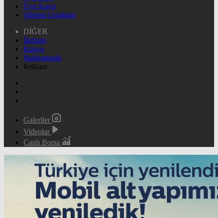
Üye Kayıt
Şifremi Unuttum
DİĞER
İletişim
Künye
Hakkımızda
Reklam
Galeriler
Videolar
Canlı Borsa