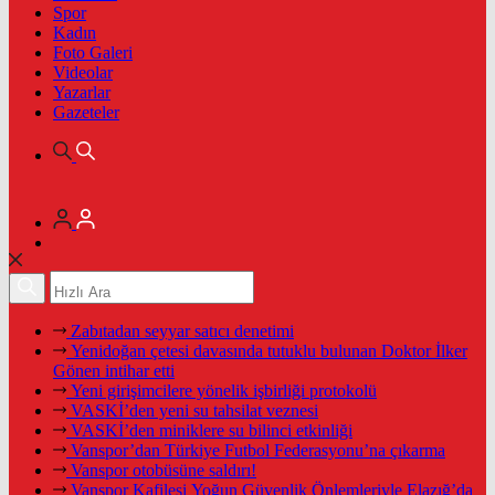
Spor
Kadın
Foto Galeri
Videolar
Yazarlar
Gazeteler
Zabıtadan seyyar satıcı denetimi
Yenidoğan çetesi davasında tutuklu bulunan Doktor İlker
Gönen intihar etti
Yeni girişimcilere yönelik işbirliği protokolü
VASKİ’den yeni su tahsilat veznesi
VASKİ’den miniklere su bilinci etkinliği
Vanspor’dan Türkiye Futbol Federasyonu’na çıkarma
Vanspor otobüsüne saldırı!
Vanspor Kafilesi Yoğun Güvenlik Önlemleriyle Elazığ’da