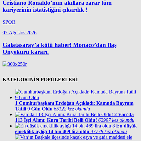
Cristiano Ronaldo’nun akıllara zarar tüm
kariyerinin istatistiğini çıkardık !
SPOR
07 Ağustos 2026
Galatasaray’a kötü haber! Monaco’dan flaş
Onyekuru kararı.
KATEGORİNİN POPÜLERLERİ
1
Cumhurbaşkanı Erdoğan Açıkladı: Kamuda Bayram
Tatili 9 Gün Oldu
65122 kez okundu
2
Van’da
113 İşçi Alımı: Kura Tarihi Belli Oldu!
62997 kez okundu
3
En düşük
emeklilik aylığı 14 bin 469 lira oldu
47778 kez okundu