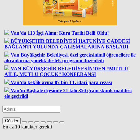
Van’da 113 İşçi Alımı: Kura Tarihi Belli Oldu!
BÜYÜKŞEHİR BELEDİYESİ HATUNİYE CADDESİ
BAĞLANTI YOLUNDA ÇALIŞMALARINA BAŞLADI
Van Büyükşehir Belediyesi, özel gereksinimli öğrencilere ile
akranlarına yönelik destek programı düzenledi
VAN BÜYÜKŞEHİR BELEDİYESİN’DEN “MUTLU
AİLE, MUTLU ÇOCUK” KONFERANSI
Van’da keklik avına 87 bin TL idari para cezası
Van’ın Başkale ilçesinde 21 kilo 350 gram skunk maddesi
ele geçirildi
Gönder
En az 10 karakter gerekli