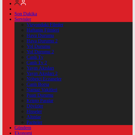
Son Dakika
Servisler
Vizyondaki Filmler
Haftanin Filmleri
Hava Durumu
Hava Durumu 2
Yol Durumu
Yol Durumu 2
Canlı Tv
Canlı Tv 2
Yayın Akışları
Yayın Akışları 2
Nöbetçi Eczaneler
Canlı Borsa
Namaz Vakitleri
Puan Durumu
Kripto Paralar
Dövizler
Hisseler
Altınlar
Pariteler
Gündem
Ekonomi