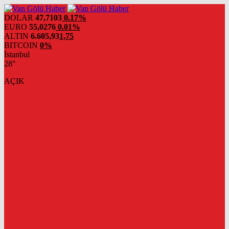
DOLAR
47,7103
0.17%
EURO
55,0276
0.01%
ALTIN
6.605,93
1,75
BITCOIN
0%
İstanbul
28°
AÇIK