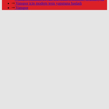
Vanspor için modern tesis yapımına başladı
Vanspor