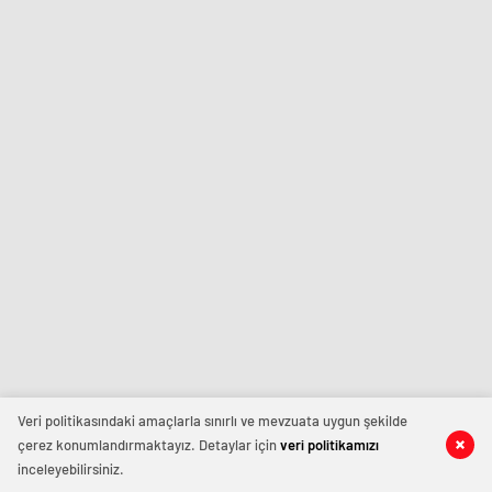
Veri politikasındaki amaçlarla sınırlı ve mevzuata uygun şekilde
çerez konumlandırmaktayız. Detaylar için
veri politikamızı
inceleyebilirsiniz.