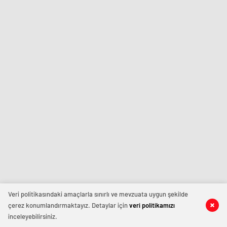
Veri politikasındaki amaçlarla sınırlı ve mevzuata uygun şekilde
çerez konumlandırmaktayız. Detaylar için
veri politikamızı
inceleyebilirsiniz.