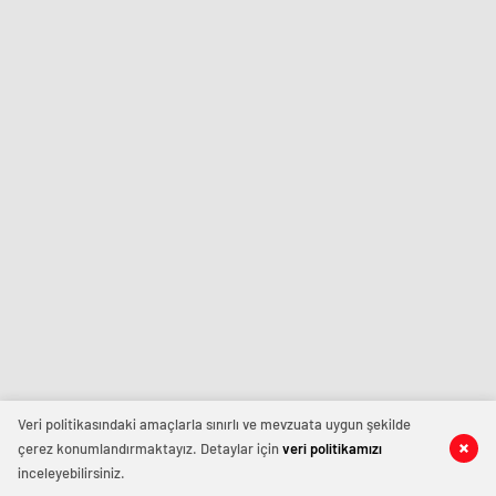
Veri politikasındaki amaçlarla sınırlı ve mevzuata uygun şekilde
çerez konumlandırmaktayız. Detaylar için
veri politikamızı
inceleyebilirsiniz.