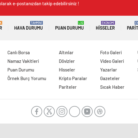
larak e-postanızdan takip edebilirsiniz !
K
TAHMİNİ
LİG
EKONOMİ
E
R
HAVA DURUMU
PUAN DURUMU
HISSELER
PARI
Canlı Borsa
Altınlar
Foto Galeri
Namaz Vakitleri
Dövizler
Video Galeri
Puan Durumu
Hisseler
Yazarlar
Örnek Burç Yorumu
Kripto Paralar
Gazeteler
Pariteler
Sıcak Haber