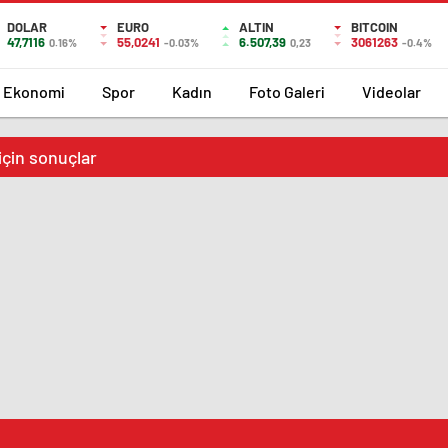
DOLAR
EURO
ALTIN
BITCOIN
47,7116
55,0241
6.507,39
3061263
0.16%
-0.03%
0,23
-0.4%
Ekonomi
Spor
Kadın
Foto Galeri
Videolar
çin sonuçlar