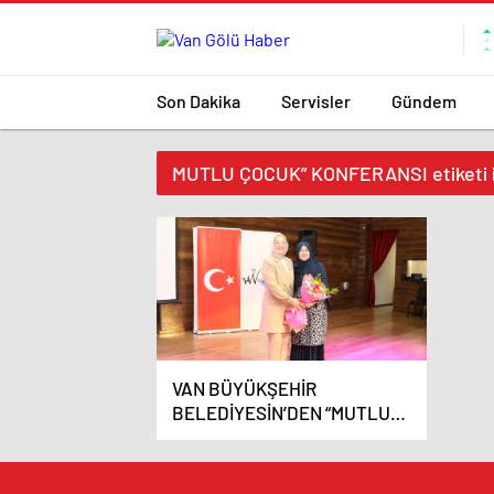
Son Dakika
Servisler
Gündem
MUTLU ÇOCUK” KONFERANSI etiketi i
VAN BÜYÜKŞEHİR
BELEDİYESİN’DEN “MUTLU
AİLE, MUTLU ÇOCUK”
KONFERANSI