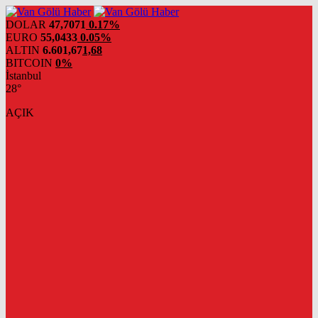
DOLAR
47,7071
0.17%
EURO
55,0433
0.05%
ALTIN
6.601,67
1,68
BITCOIN
0%
İstanbul
28°
AÇIK