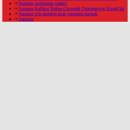
Vanspor otobüsüne saldırı!
Vanspor Kafilesi Yoğun Güvenlik Önlemleriyle Elazığ’da
Vanspor için modern tesis yapımına başladı
Vanspor