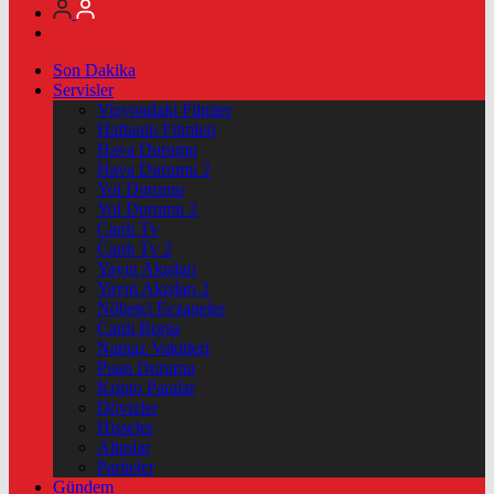
Son Dakika
Servisler
Vizyondaki Filmler
Haftanin Filmleri
Hava Durumu
Hava Durumu 2
Yol Durumu
Yol Durumu 2
Canlı Tv
Canlı Tv 2
Yayın Akışları
Yayın Akışları 2
Nöbetçi Eczaneler
Canlı Borsa
Namaz Vakitleri
Puan Durumu
Kripto Paralar
Dövizler
Hisseler
Altınlar
Pariteler
Gündem