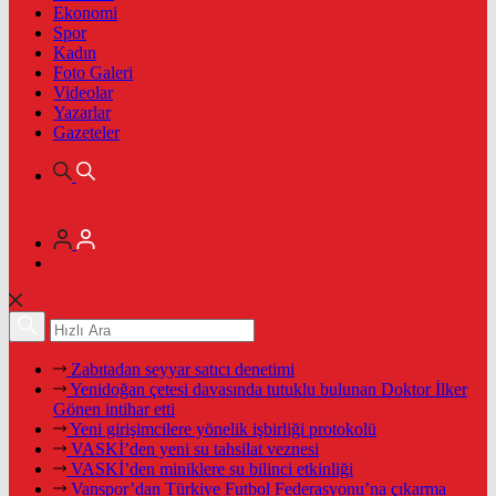
Ekonomi
Spor
Kadın
Foto Galeri
Videolar
Yazarlar
Gazeteler
Zabıtadan seyyar satıcı denetimi
Yenidoğan çetesi davasında tutuklu bulunan Doktor İlker
Gönen intihar etti
Yeni girişimcilere yönelik işbirliği protokolü
VASKİ’den yeni su tahsilat veznesi
VASKİ’den miniklere su bilinci etkinliği
Vanspor’dan Türkiye Futbol Federasyonu’na çıkarma