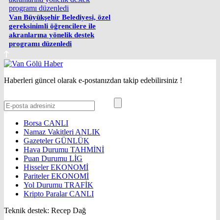
Van Büyükşehir Belediyesi, özel
gereksinimli öğrencilere ile
akranlarına yönelik destek
programı düzenledi
Haberleri güncel olarak e-postanızdan takip edebilirsiniz !
Borsa
CANLI
Namaz Vakitleri
ANLIK
Gazeteler
GÜNLÜK
Hava Durumu
TAHMİNİ
Puan Durumu
LİG
Hisseler
EKONOMİ
Pariteler
EKONOMİ
Yol Durumu
TRAFİK
Kripto Paralar
CANLI
Teknik destek: Recep Dağ