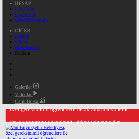
HESAP
Üye Giriş
Üye Kayıt
Şifremi Unuttum
DİĞER
İletişim
Künye
Hakkımızda
Reklam
Galeriler
Videolar
Canlı Borsa
özel gereksinimli öğrencilere ile akranlarına yönelik
destek programı düzenlendi. etiketi için sonuçlar