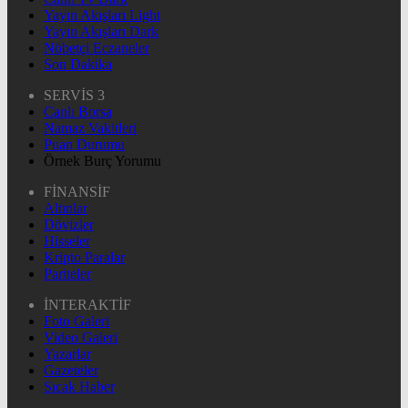
Yayın Akışları Light
Yayın Akışları Dark
Nöbetçi Eczaneler
Son Dakika
SERVİS 3
Canlı Borsa
Namaz Vakitleri
Puan Durumu
Örnek Burç Yorumu
FİNANSİF
Altınlar
Dövizler
Hisseler
Kripto Paralar
Pariteler
İNTERAKTİF
Foto Galeri
Video Galeri
Yazarlar
Gazeteler
Sıcak Haber