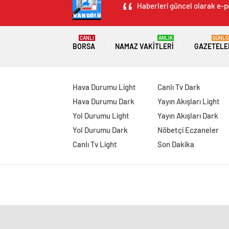
Haberleri güncel olarak e-po
CANLI
ANLIK
GÜNLÜ
BORSA
NAMAZ VAKITLERI
GAZETELE
Hava Durumu Light
Canlı Tv Dark
Hava Durumu Dark
Yayın Akışları Light
Yol Durumu Light
Yayın Akışları Dark
Yol Durumu Dark
Nöbetçi Eczaneler
Canlı Tv Light
Son Dakika