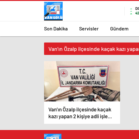
D
4
Son Dakika
Servisler
Gündem
Van’ın Özalp ilçesinde kaçak kazı yapan
Van’ın Özalp ilçesinde kaçak
kazı yapan 2 kişiye adli işlem
yapıldı