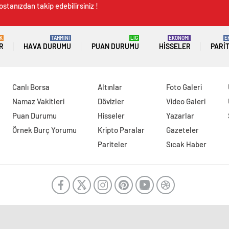
stanızdan takip edebilirsiniz !
K
TAHMİNİ
LİG
EKONOMİ
E
R
HAVA DURUMU
PUAN DURUMU
HISSELER
PARI
Canlı Borsa
Altınlar
Foto Galeri
Namaz Vakitleri
Dövizler
Video Galeri
Puan Durumu
Hisseler
Yazarlar
Örnek Burç Yorumu
Kripto Paralar
Gazeteler
Pariteler
Sıcak Haber