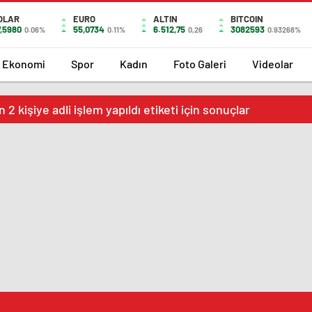
OLAR
EURO
ALTIN
BITCOIN
7,5980
55,0734
6.512,75
3082593
0.06%
0.11%
0,26
0.93268%
Ekonomi
Spor
Kadın
Foto Galeri
Videolar
 2 kişiye adli işlem yapıldı etiketi için sonuçlar