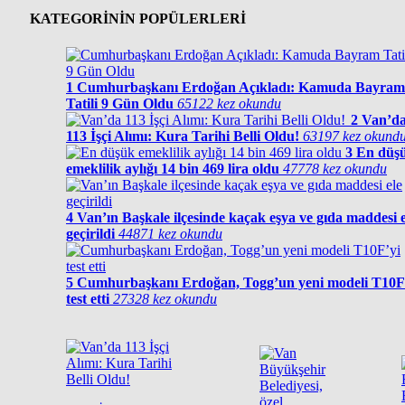
KATEGORİNİN POPÜLERLERİ
1
Cumhurbaşkanı Erdoğan Açıkladı: Kamuda Bayram
Tatili 9 Gün Oldu
65122 kez okundu
2
Van’d
113 İşçi Alımı: Kura Tarihi Belli Oldu!
63197 kez okund
3
En düş
emeklilik aylığı 14 bin 469 lira oldu
47778 kez okundu
4
Van’ın Başkale ilçesinde kaçak eşya ve gıda maddesi e
geçirildi
44871 kez okundu
5
Cumhurbaşkanı Erdoğan, Togg’un yeni modeli T10F
test etti
27328 kez okundu