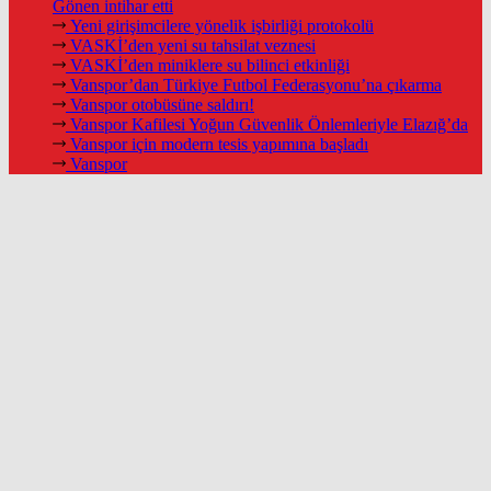
Gönen intihar etti
Yeni girişimcilere yönelik işbirliği protokolü
VASKİ’den yeni su tahsilat veznesi
VASKİ’den miniklere su bilinci etkinliği
Vanspor’dan Türkiye Futbol Federasyonu’na çıkarma
Vanspor otobüsüne saldırı!
Vanspor Kafilesi Yoğun Güvenlik Önlemleriyle Elazığ’da
Vanspor için modern tesis yapımına başladı
Vanspor