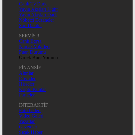
Canlı Tv Dark
Yayın Akışları Light
Yayın Akışları Dark
Nöbetçi Eczaneler
Son Dakika
SERVİS 3
Canlı Borsa
Namaz Vakitleri
Puan Durumu
Örnek Burç Yorumu
FİNANSİF
Altınlar
Dövizler
Hisseler
Kripto Paralar
Pariteler
İNTERAKTİF
Foto Galeri
Video Galeri
Yazarlar
Gazeteler
Sıcak Haber