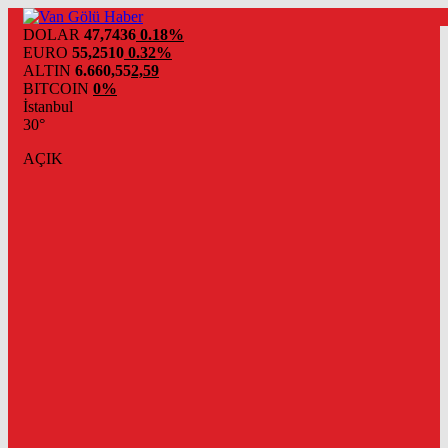
DOLAR
47,7436
0.18%
EURO
55,2510
0.32%
ALTIN
6.660,55
2,59
BITCOIN
0%
İstanbul
30°
AÇIK