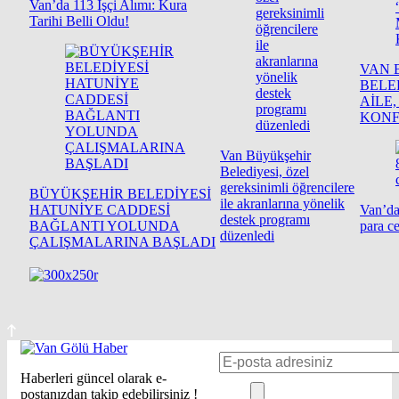
Van’da 113 İşçi Alımı: Kura
Tarihi Belli Oldu!
VAN 
BELEDİ
AİLE
KONF
Van Büyükşehir
Belediyesi, özel
gereksinimli öğrencilere
BÜYÜKŞEHİR BELEDİYESİ
ile akranlarına yönelik
HATUNİYE CADDESİ
Van’da
destek programı
BAĞLANTI YOLUNDA
para ce
düzenledi
ÇALIŞMALARINA BAŞLADI
Haberleri güncel olarak e-
postanızdan takip edebilirsiniz !