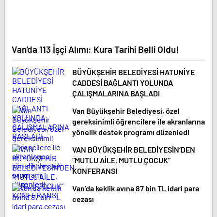
Van’da 113 İşçi Alımı: Kura Tarihi Belli Oldu!
BÜYÜKŞEHİR BELEDİYESİ HATUNİYE
CADDESİ BAĞLANTI YOLUNDA
ÇALIŞMALARINA BAŞLADI
Van Büyükşehir Belediyesi, özel
gereksinimli öğrencilere ile akranlarına
yönelik destek programı düzenledi
VAN BÜYÜKŞEHİR BELEDİYESİN’DEN
“MUTLU AİLE, MUTLU ÇOCUK”
KONFERANSI
Van’da keklik avına 87 bin TL idari para
cezası