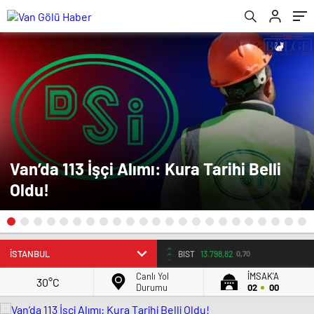
Van’da 113 İşçi Alımı: Kura Tarihi Belli
Oldu!
BIST
13.798,82
0,70
Canlı Yol
İMSAK'A
30°C
Durumu
02
00