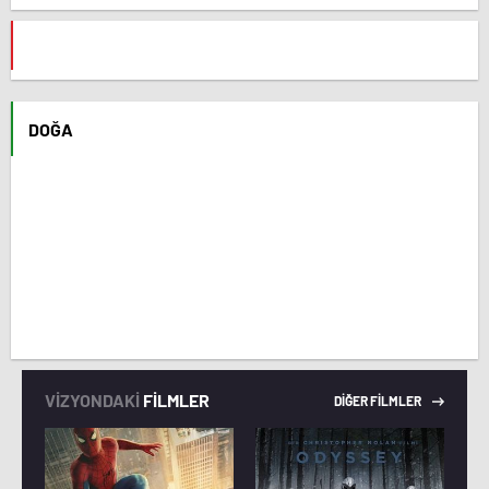
DOĞA
VİZYONDAKİ
FİLMLER
DİĞER FİLMLER