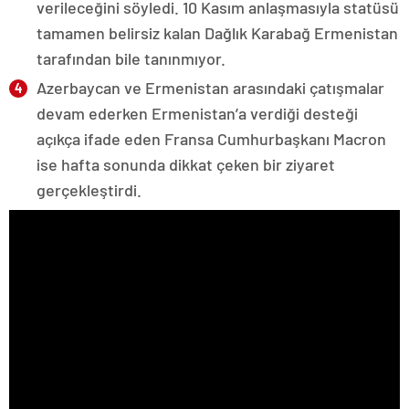
verileceğini söyledi. 10 Kasım anlaşmasıyla statüsü
tamamen belirsiz kalan Dağlık Karabağ Ermenistan
tarafından bile tanınmıyor.
Azerbaycan ve Ermenistan arasındaki çatışmalar
devam ederken Ermenistan’a verdiği desteği
açıkça ifade eden Fransa Cumhurbaşkanı Macron
ise hafta sonunda dikkat çeken bir ziyaret
gerçekleştirdi.