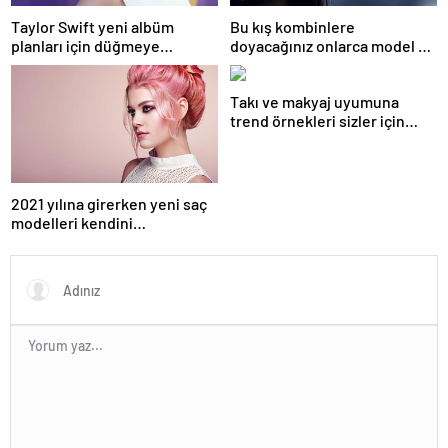
Taylor Swift yeni albüm
Bu kış kombinlere
planları için düğmeye
doyacağınız onlarca model ve
bastığını sosyal medyadan
onlarca detay.
duyurdu!
Takı ve makyaj uyumuna
trend örnekleri sizler için
derledik.
2021 yılına girerken yeni saç
modelleri kendini
göstermeye başladı.