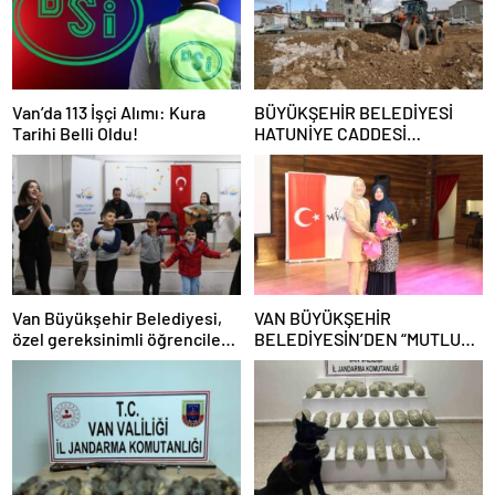
Van’da 113 İşçi Alımı: Kura
BÜYÜKŞEHİR BELEDİYESİ
Tarihi Belli Oldu!
HATUNİYE CADDESİ
BAĞLANTI YOLUNDA
ÇALIŞMALARINA BAŞLADI
Van Büyükşehir Belediyesi,
VAN BÜYÜKŞEHİR
özel gereksinimli öğrencilere
BELEDİYESİN’DEN “MUTLU
ile akranlarına yönelik destek
AİLE, MUTLU ÇOCUK”
programı düzenledi
KONFERANSI