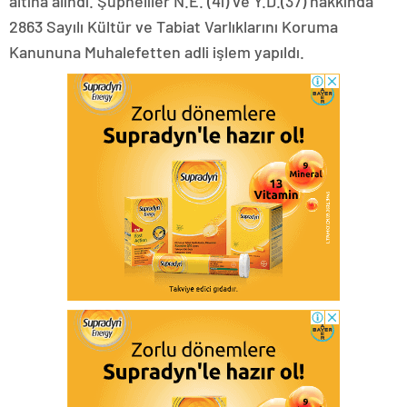
altına alındı. Şüpheliler N.E. (41) ve Y.D.(37) hakkında
2863 Sayılı Kültür ve Tabiat Varlıklarını Koruma
Kanununa Muhalefetten adli işlem yapıldı.