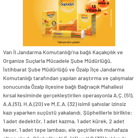
Van İl Jandarma Komutanlığı’na bağlı Kaçakçılık ve
Organize Suçlarla Mücadele Şube Müdürlüğü,
İstihbarat Şube Müdürlüğü ve Özalp İlçe Jandarma
Komutanlığı tarafından yapılan araştırma ve çalışmalar
sonucunda Özalp ilçesine bağlı Bağrıaçık Mahallesi
kırsal kesiminde gerçekleştirilen operasyonla A.Ç. (51),
A.A.(51), H.A.(20) ve M.E.A. (32) isimli şahıslar izinsiz
kazı yaparken suçüstü yakalandı. Şüphelilerle birlikte;
1 adet dedektör, 1 adet kazma, 1 adet kürek, 2 adet
keser, 1 adet tepe lambası, ele geçirilerek muhafaza