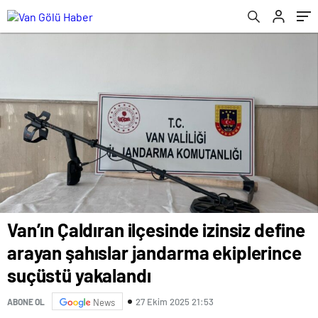
suçüstü yakalandı
Van’ın Çaldıran ilçesinde izinsiz define
arayan şahıslar jandarma ekiplerince
suçüstü yakalandı
27 Ekim 2025 21:53
ABONE OL
News