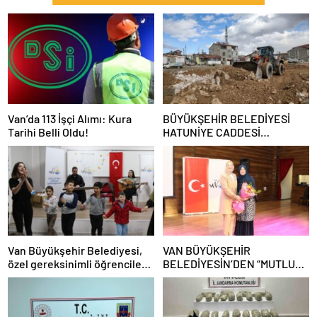
Van’da 113 İşçi Alımı: Kura
BÜYÜKŞEHİR BELEDİYESİ
Tarihi Belli Oldu!
HATUNİYE CADDESİ
BAĞLANTI YOLUNDA
ÇALIŞMALARINA BAŞLADI
Van Büyükşehir Belediyesi,
VAN BÜYÜKŞEHİR
özel gereksinimli öğrencilere
BELEDİYESİN’DEN “MUTLU
ile akranlarına yönelik destek
AİLE, MUTLU ÇOCUK”
programı düzenledi
KONFERANSI