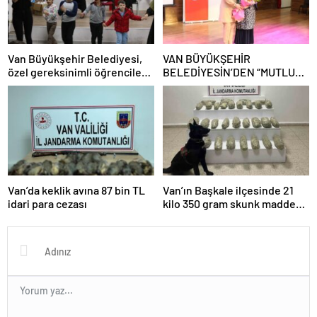
Van Büyükşehir Belediyesi,
VAN BÜYÜKŞEHİR
özel gereksinimli öğrencilere
BELEDİYESİN’DEN “MUTLU
ile akranlarına yönelik destek
AİLE, MUTLU ÇOCUK”
programı düzenledi
KONFERANSI
Van’da keklik avına 87 bin TL
Van’ın Başkale ilçesinde 21
idari para cezası
kilo 350 gram skunk maddesi
ele geçirildi