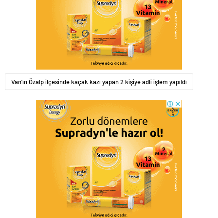
Van’ın Özalp ilçesinde kaçak kazı yapan 2 kişiye adli işlem yapıldı