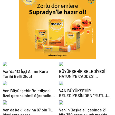
Van’da 113 İşçi Alımı: Kura
BÜYÜKŞEHİR BELEDİYESİ
Tarihi Belli Oldu!
HATUNİYE CADDESİ
BAĞLANTI YOLUNDA
ÇALIŞMALARINA BAŞLADI
Van Büyükşehir Belediyesi,
VAN BÜYÜKŞEHİR
özel gereksinimli öğrencilere
BELEDİYESİN’DEN “MUTLU
ile akranlarına yönelik destek
AİLE, MUTLU ÇOCUK”
programı düzenledi
KONFERANSI
Van’da keklik avına 87 bin TL
Van’ın Başkale ilçesinde 21
idari para cezası
kilo 350 gram skunk maddesi