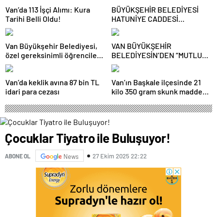
Van’da 113 İşçi Alımı: Kura
BÜYÜKŞEHİR BELEDİYESİ
Tarihi Belli Oldu!
HATUNİYE CADDESİ
BAĞLANTI YOLUNDA
ÇALIŞMALARINA BAŞLADI
Van Büyükşehir Belediyesi,
VAN BÜYÜKŞEHİR
özel gereksinimli öğrencilere
BELEDİYESİN’DEN “MUTLU
ile akranlarına yönelik destek
AİLE, MUTLU ÇOCUK”
programı düzenledi
KONFERANSI
Van’da keklik avına 87 bin TL
Van’ın Başkale ilçesinde 21
idari para cezası
kilo 350 gram skunk maddesi
ele geçirildi
Çocuklar Tiyatro ile Buluşuyor!
27 Ekim 2025 22:22
ABONE OL
News